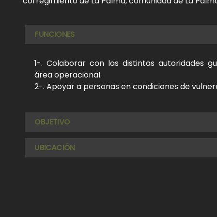
corregimiento de La Palma, comunidad de La Palma
FUNCIONES
1-. Colaborar con las distintas autoridades 
área operacional.
2-. Apoyar a personas en condiciones de vulner
OBJETIVO
UBICACIÓN