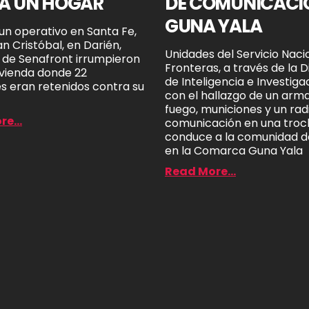
A UN HOGAR
DE COMUNICACI
GUNA YALA
un operativo en Santa Fe,
n Cristóbal, en Darién,
Unidades del Servicio Naci
 de Senafront irrumpieron
Fronteras, a través de la 
ivienda donde 22
de Inteligencia e Investiga
s eran retenidos contra su
con el hallazgo de un arm
fuego, municiones y un rad
e...
comunicación en una troc
conduce a la comunidad de
en la Comarca Guna Yala
Read More...