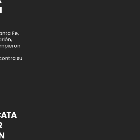
N
anta Fe,
rién,
umpieron
contra su
CATA
R
N