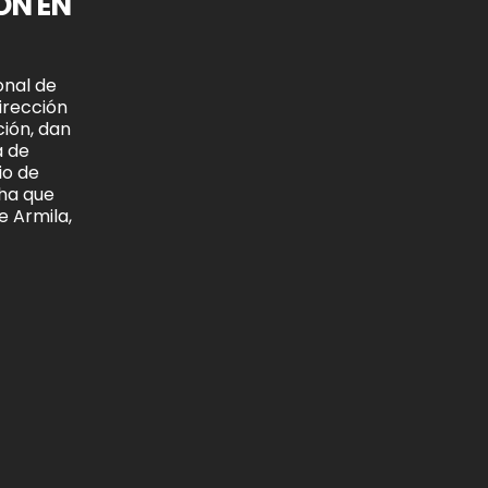
ÓN EN
onal de
Dirección
ción, dan
a de
io de
ha que
 Armila,