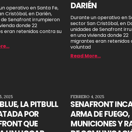
DARIÉN
un operativo en Santa Fe,
n Cristóbal, en Darién,
Durante un operativo en S
 de Senafront irrumpieron
sector San Cristóbal, en Da
ivienda donde 22
unidades de Senafront irr
s eran retenidos contra su
en una vivienda donde 22
migrantes eran retenidos 
e...
voluntad
Read More...
, 2025
FEBRERO 4, 2025
BLUE, LA PITBULL
SENAFRONT INC
ATADA POR
ARMA DE FUEGO,
FRONT QUE
MUNICIONES Y R