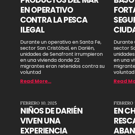
EN OPERATIVO
FORTA
CONTRA LA PESCA
SEGU
ILEGAL
CIUD
Durante un operativo en Santa Fe,
Durante 
sector San Cristóbal, en Darién,
sector Sa
unidades de Senafront irrumpieron
unidades
en una vivienda donde 22
en una v
migrantes eran retenidos contra su
migrante
voluntad
voluntad
Read More...
Read Mor
FEBRERO 10, 2025
FEBRERO 1
NIÑOS DE DARIÉN
EN C
VIVEN UNA
RESCA
EXPERIENCIA
ABA