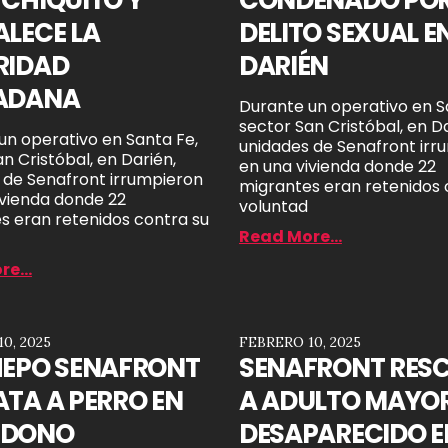
LECE LA
DELITO SEXUAL E
RIDAD
DARIÉN
ADANA
Durante un operativo en S
sector San Cristóbal, en Da
un operativo en Santa Fe,
unidades de Senafront irr
n Cristóbal, en Darién,
en una vivienda donde 22
 de Senafront irrumpieron
migrantes eran retenidos 
ivienda donde 22
voluntad
s eran retenidos contra su
Read More...
e...
0, 2025
FEBRERO 10, 2025
HEPO SENAFRONT
SENAFRONT RES
TA A PERRO EN
A ADULTO MAYO
NDONO
DESAPARECIDO E