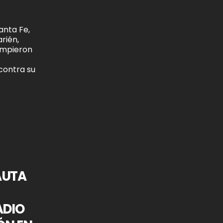
anta Fe,
rién,
umpieron
contra su
AUTA
ADIO