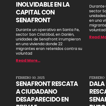
INOLVIDABLE EN LA
Durante 
CAPITAL CON
sector Sa
unidades
SENAFRONT
en una v
migrante
Durante un operativo en Santa Fe,
voluntad
sector San Cristóbal, en Darién,
Read Mor
unidades de Senafront irrumpieron
en una vivienda donde 22
migrantes eran retenidos contra su
voluntad
Read More...
FEBRERO 10, 2025
FEBRERO 5
SENAFRONT RESCATA
DALA 
A CIUDADANO
RESC
DESAPARECIDO EN
SENA