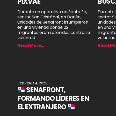
PIXVAE
BUSC
Durante un operativo en Santa Fe,
Durante 
sector San Cristóbal, en Darién,
sector Sa
unidades de Senafront irrumpieron
unidades
en una vivienda donde 22
en una v
migrantes eran retenidos contra su
migrante
voluntad
voluntad
Read More...
Read Mor
FEBRERO 4, 2025
SENAFRONT,
FORMANDO LÍDERES EN
EL EXTRANJERO