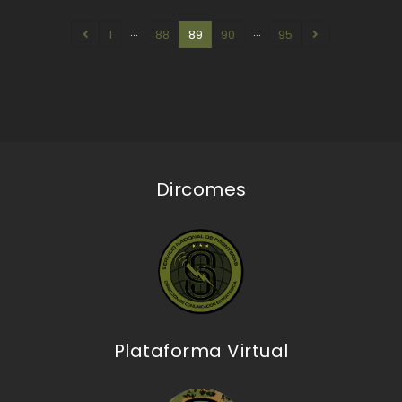
…
…
1
88
89
90
95
Dircomes
Plataforma Virtual