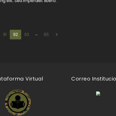
g elit. Sed imperdiet libero.
…
91
92
93
95
ataforma Virtual
Correo Instituci