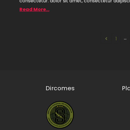
consectetur. dolor sit amet, consectetur adipiscin
Read More...
…
1
Dircomes
Pl