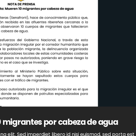
0 migrantes por cabeza de agua
g elit. Sed imperdiet libero id nisi euismod, sed porta est