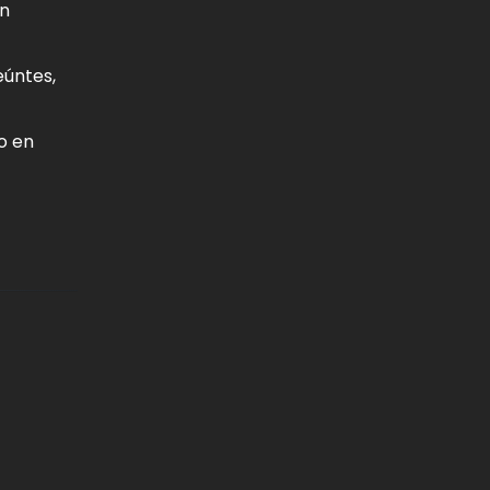
on
eúntes,
o en