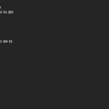
a
í lo dió
o de la