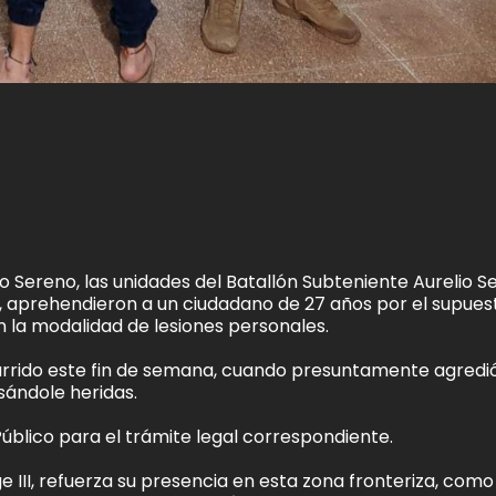
ío Sereno, las unidades del Batallón Subteniente Aurelio S
), aprehendieron a un ciudadano de 27 años por el supues
en la modalidad de lesiones personales.
currido este fin de semana, cuando presuntamente agredi
ándole heridas.
 Público para el trámite legal correspondiente.
 III, refuerza su presencia en esta zona fronteriza, como