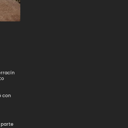
erracín
to
ó con
 parte