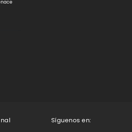
menace
onal
Síguenos en: