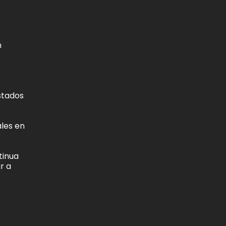
n
stados
ales en
tinua
r a