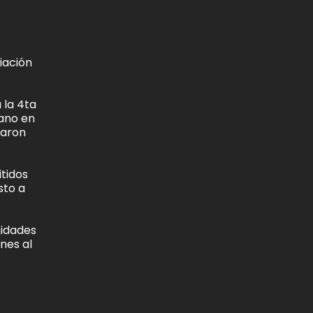
iación
 la 4ta
dano en
taron
itidos
sto a
nidades
nes al