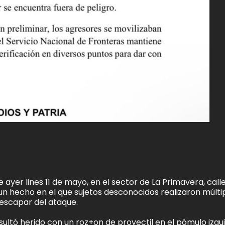
ayer lines 11 de mayo, en el sector de La Primavera, calle
 un hecho en el que sujetos desconocidos realizaron múlti
escapar del ataque.
ultó herido con un roz+on de proyectil en el pómulo izqu