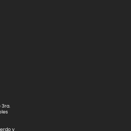
 3ra.
ples
ierdo y