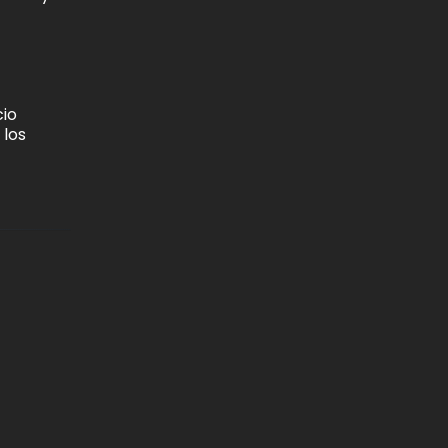
cio
 los