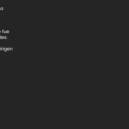
ta
e fue
des.
irigen