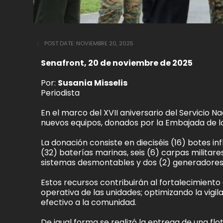
POST DATE:
NOVIEMBRE 20, 2025
Senafront, 20 de noviembre de 2025
Por:
Susania Misselis
Periodista
En el marco del XVII aniversario del Servicio 
nuevos equipos, donados por la Embajada de l
La donación consiste en dieciséis (16) botes inf
(32) baterías marinas, seis (6) carpas militare
sistemas desmontables y dos (2) generadores 
Estos recursos contribuirán al fortalecimiento 
operativa de las unidades; optimizando la vigil
efectivo a la comunidad.
De igual forma se realizó la entrega de una flo