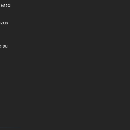
 Esta
azas
a su