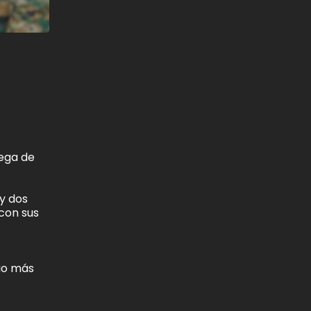
rega de
 y dos
 con sus
cio más