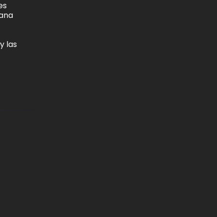
es
dana
y las