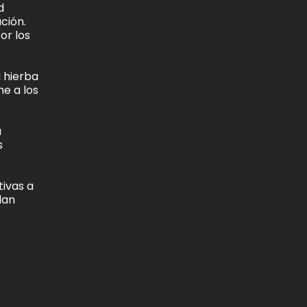
d
ción.
or los
a hierba
me a los
a
s
tivas a
lan