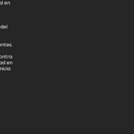
al en
 del
entes.
contra
dad en
nicia