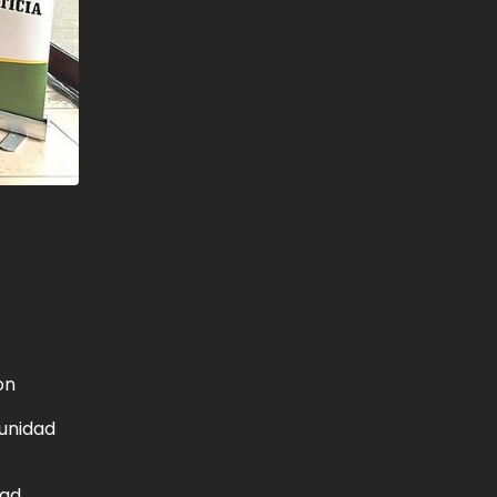
on
munidad
dad