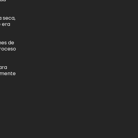
a seca,
e era
nes de
proceso
ara
almente