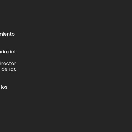
imiento
ado del
director
o de Las
 los