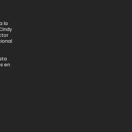
a la
 Cindy
ctor
cional
sta
os en