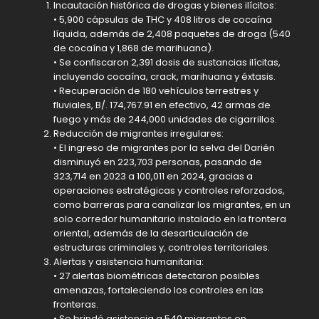
Incautación histórica de drogas y bienes ilícitos:
• 5,900 cápsulas de THC y 408 litros de cocaína
líquida, además de 2,408 paquetes de droga (540
de cocaína y 1,868 de marihuana).
• Se confiscaron 2,391 dosis de sustancias ilícitas,
incluyendo cocaína, crack, marihuana y éxtasis.
• Recuperación de 180 vehículos terrestres y
fluviales, B/. 174,767.91 en efectivo, 42 armas de
fuego y más de 244,000 unidades de cigarrillos.
Reducción de migrantes irregulares:
• El ingreso de migrantes por la selva del Darién
disminuyó en 223,703 personas, pasando de
323,714 en 2023 a 100,011 en 2024, gracias a
operaciones estratégicas y controles reforzados,
como barreras para canalizar los migrantes, en un
solo corredor humanitario instalado en la frontera
oriental, además de la desarticulación de
estructuras criminales y, controles territoriales.
Alertas y asistencia humanitaria:
• 27 alertas biométricas detectaron posibles
amenazas, fortaleciendo los controles en las
fronteras.
• Se brindó asistencia a 540 migrantes en