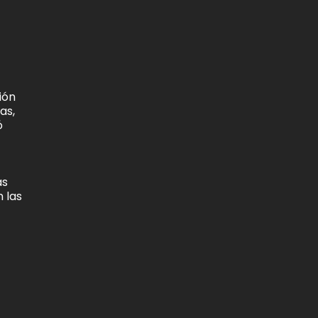
ión
as,
ó
as
 las