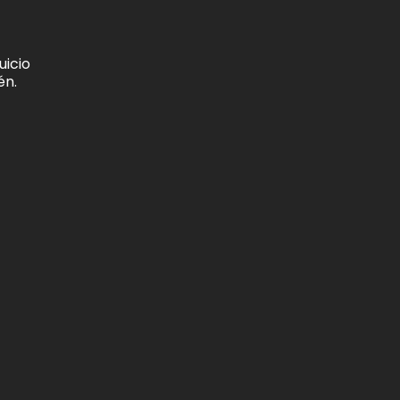
uicio
én.