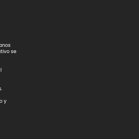
danos
tivo se
l
.
o y