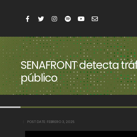
SENAFRONT detecta tráf
público
POST DATE:
FEBRERO 3, 2025