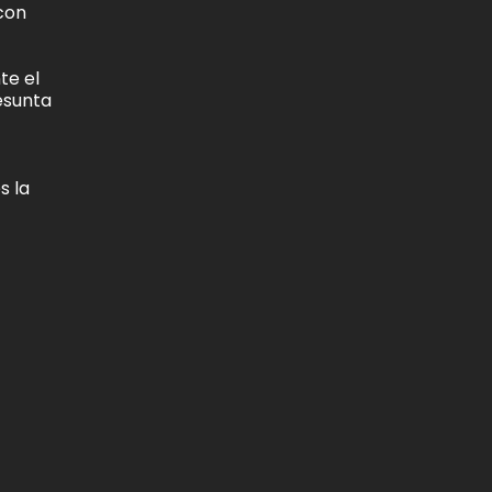
 con
te el
esunta
s la