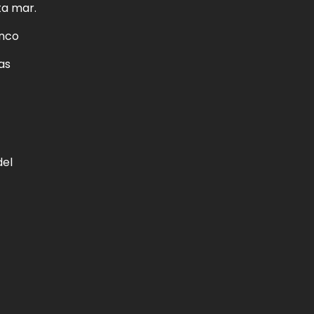
ta mar.
inco
as
del