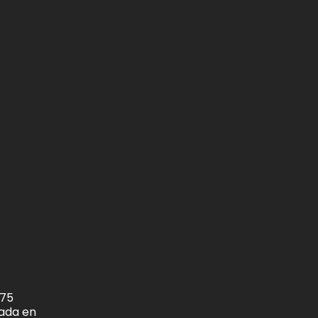
875
zada en