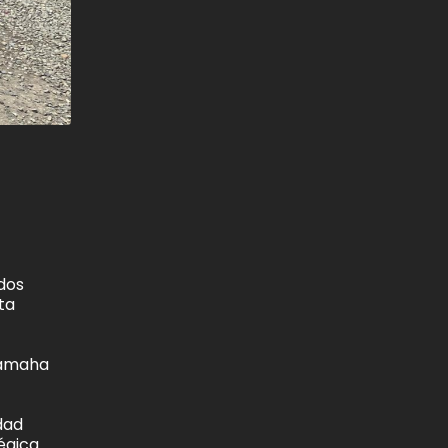
dos
ta
Yamaha
dad
égica.